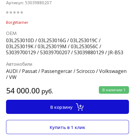
53039880207
Артикул:
BorgWarner
ОЕМ
03L253010D / 03L253016G / 03L253019C /
03L253019K / 03L253019M / 03L253056C /
53039700129 / 53039700207 / 53039880129 / JR-B53
Автомобили
AUDI / Passat / Passengercar / Scirocco / Volkswagen
/ VW
54 000.00
руб.
В наличии
1
В корзину
Купить в 1 клик