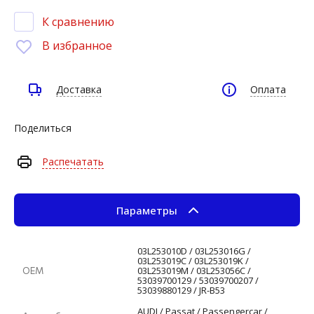
К сравнению
В избранное
Доставка
Оплата
Поделиться
Распечатать
Параметры
03L253010D / 03L253016G /
03L253019C / 03L253019K /
03L253019M / 03L253056C /
ОЕМ
53039700129 / 53039700207 /
53039880129 / JR-B53
AUDI / Passat / Passengercar /