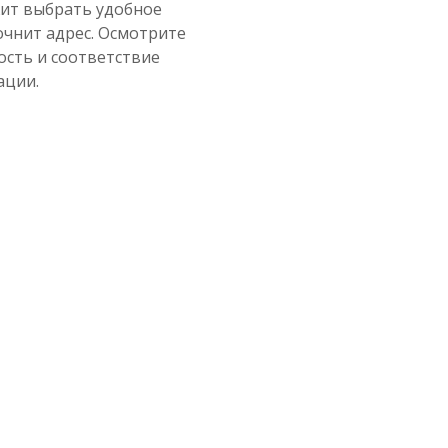
ит выбрать удобное
Truck
очнит адрес. Осмотрите
Valday
ость и соответствие
ации.
Volkswagen
Volvo
SL Turbo
JRONE