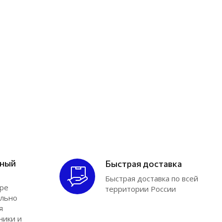
RONE
&E Turbo
Геометрия
efone
YTD
uoxun
elett
RONE
&E Turbo
ьный
Быстрая доставка
орпусы компрессора
Быстрая доставка по всей
Корпусы подшипников
ре
территории России
RONE
ально
я
&E Turbo
ники и