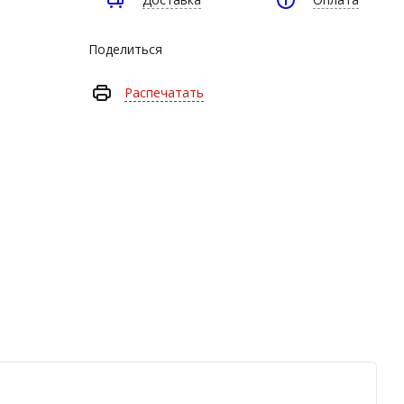
uting
anboress
Поделиться
L Turbo
Распечатать
efone
ITSUBISHI
elett
TS
RONE
&E Turbo
OLSET
orgWarner
олеса компрессора
ode