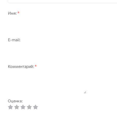
Opel
Peugeot
Имя:
*
Renault
Saab
Scania
E-mail:
Seat
Skoda
SsangYong
Комментарий:
*
Suzuki
Toyota
Truck
Volvo
Оценка:
Volkswagen
Tanboress