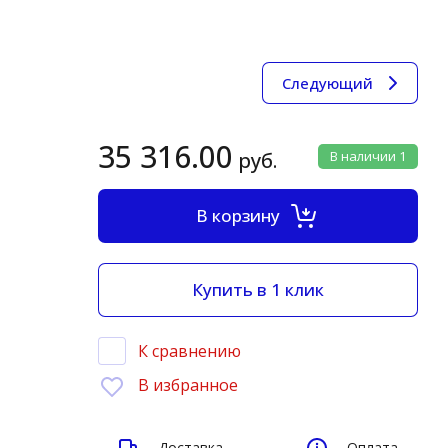
elett
RONE
Следующий
Актуаторы
ктуаторы (без крышки)
35 316.00
руб.
В наличии
1
uting
anboress
В корзину
efone
elett
Купить в 1 клик
RONE
ARRETT
К сравнению
&E Turbo
В избранное
orgWarner
Картриджи
Доставка
Оплата