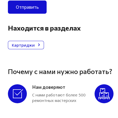
Yuting
Отправить
SL Turbo
Schwitzer
Находится в разделах
Ripo Turbo
Refone
Картриджи
Mobis
MITSUBISHI
MAHLE
Почему с нами нужно работать?
KKK
KIA
Нам доверяют
Hyundai
С нами работают более 500
IHI
ремонтных мастерских
HOLSET
GARRETT