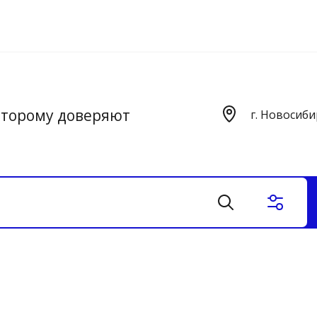
оторому доверяют
г. Новосиби
Турбокомпрессоры восстановленные