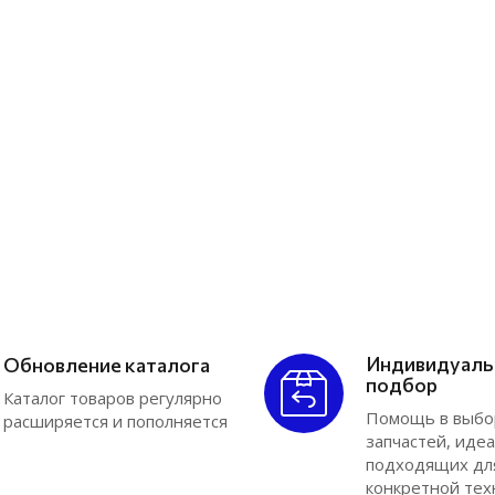
J
GAZ
E
Gazelle
GM
Hino
R
Hyundai
P
Isuzu
N
Iveco
M
KAMAZ
J
Kia
E
Komatsu
Индивидуал
Обновление каталога
К
Land Rover
подбор
Каталог товаров регулярно
Man
Помощь в выбо
расширяется и пополняется
J
запчастей, иде
Mazda
подходящих дл
E
Mercedes-Benz
конкретной тех