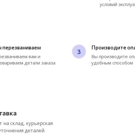
условий эксплу
Mitsubishi
К
Nissan
Y
Opel
J
Perkins
E
Peugeot
 перезваниваем
Производите оп
3
Renault
езваниваем вам и
Вы производите оп
овариваем детали заказа
удобным способом
Saab
З
Seat
К
SCANIA
Skoda
SsangYong
тавка
Subaru
Suzuki
 на склад, курьерская
уточнения деталей.
Toyota