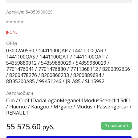
54359980029
Артикул:
JRONE
ОЕМ
03002A0530 / 1441100QAR / 14411-00QAR /
1441100QAS / 1441100QAT / 14411-00QAT /
54359880012 / 54359880029 / 54359980029 /
7701476041 / 7701476880 / 7711368112 / 8200392656
/ 8200478276 / 8200860233 / 8200889694 /
8B35200A85 / 99451246 / JR-A85 / SL15992
Автомобили
Clio / ClioIIIDaciaLoganMeganeIIIModusScenicII1.5dCi
/ Fluence / Kangoo / M?gane / Modus / Passengercar /
RENAULT
55 575.60
руб.
В наличии
1