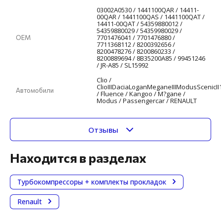
03002A0530 / 1441100QAR / 14411-
00QAR / 1441100QAS / 1441100QAT /
14411-00QAT / 54359880012 /
54359880029 / 54359980029 /
7701476041 / 7701476880 /
ОЕМ
7711368112 / 8200392656 /
8200478276 / 8200860233 /
8200889694 / 8B35200A85 / 99451246
/ JR-A85 / SL15992
Clio /
ClioIIIDaciaLoganMeganeIIIModusScenicII
Автомобили
/ Fluence / Kangoo / M?gane /
Modus / Passengercar / RENAULT
Отзывы
Находится в разделах
Турбокомпрессоры + комплекты прокладок
Renault