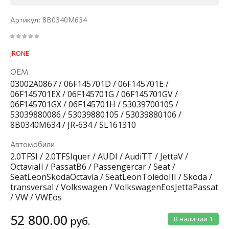
8B0340M634
Артикул:
JRONE
ОЕМ
03002A0867 / 06F145701D / 06F145701E /
06F145701EX / 06F145701G / 06F145701GV /
06F145701GX / 06F145701H / 53039700105 /
53039880086 / 53039880105 / 53039880106 /
8B0340M634 / JR-634 / SL161310
Автомобили
2.0TFSI / 2.0TFSIquer / AUDI / AudiTT / JettaV /
OctaviaII / PassatB6 / Passengercar / Seat /
SeatLeonSkodaOctavia / SeatLeonToledoIII / Skoda /
transversal / Volkswagen / VolkswagenEosJettaPassat
/ VW / VWEos
52 800.00
руб.
В наличии
1