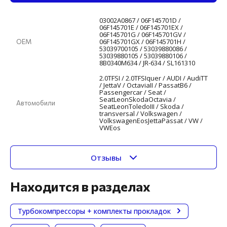
03002A0867 / 06F145701D /
06F145701E / 06F145701EX /
06F145701G / 06F145701GV /
06F145701GX / 06F145701H /
ОЕМ
53039700105 / 53039880086 /
53039880105 / 53039880106 /
8B0340M634 / JR-634 / SL161310
2.0TFSI / 2.0TFSIquer / AUDI / AudiTT
/ JettaV / OctaviaII / PassatB6 /
Passengercar / Seat /
SeatLeonSkodaOctavia /
Автомобили
SeatLeonToledoIII / Skoda /
transversal / Volkswagen /
VolkswagenEosJettaPassat / VW /
VWEos
Отзывы
Находится в разделах
Турбокомпрессоры + комплекты прокладок