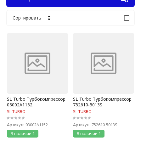
Сортировать
Цена - убывание
Цена - возрастание
Название - Я-А
Название - А-Я
SL Turbo Турбокомпрессор
SL Turbo Турбокомпрессор
03002A1152
752610-5013S
SL TURBO
SL TURBO
03002A1152
752610-5013S
Артикул:
Артикул:
В наличии
1
В наличии
1